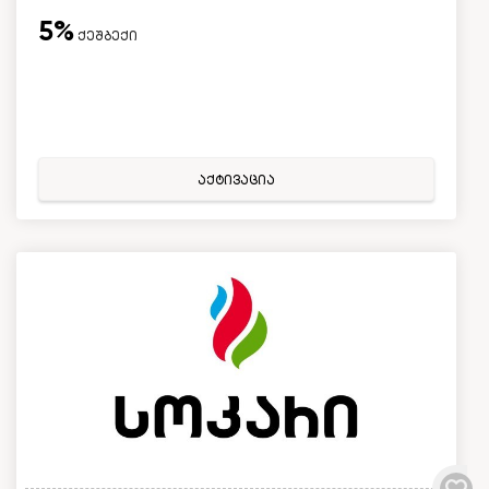
5%
ქეშბექი
აქტივაცია